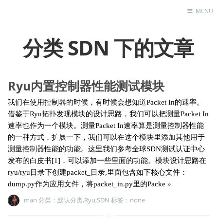
MENU
搜
分类 SDN 下的文章
索
关
Home
键
Links
字
Ryu内置控制器性能测试模块
About
我们在使用控制器的时候，有时候会想知道Packet In的速率。
Index
借鉴于Ryu拓扑发现模块的设计思路，我们可以把测量Packet In
速率也作为一个模块。测量Packet In速率算是测量控制器性能
的一种方式，扩展一下，我们可以在这个模块里添加其他用于
测量控制器性能的功能。这里我们参考全球SDN测试认证中心
发布的白皮书[1]，可以添加一些里面的功能。模块设计思路在
ryu/ryu目录下创建packet_目录,里面包含如下核心文件：
dump.py作为应用文件，将packet_in.py里的Packe
»
man 分类：
默认分类
,
Ryu
,
SDN
标签：none